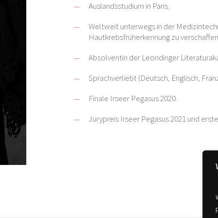
Auslandsstudium in Paris.
Weltweit unterwegs in der Medizintec
Hautkrebsfrüherkennung zu verschaffen
Absolventin der Leondinger Literatura
Sprachverliebt (Deutsch, Englisch, Franz
Finale Irseer Pegasus 2020.
Jurypreis Irseer Pegasus 2021 und erster