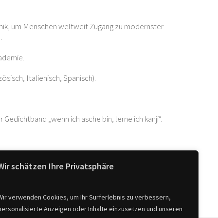
hnik, um Menschen weltweit Zugang zu modernster
.
kademie.
ösisch, Italienisch, Spanisch).
 Gedichtband „wenn ich asche bin, lerne ich kanji“.
Wir schätzen Ihre Privatsphäre
Wir verwenden Cookies, um Ihr Surferlebnis zu verbessern,
personalisierte Anzeigen oder Inhalte einzusetzen und unseren