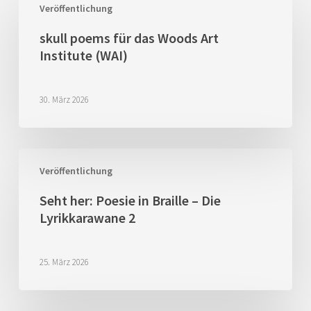
poems
Veröffentlichung
für
skull poems für das Woods Art
das
Institute (WAI)
Woods
Art
Institute
30. März 2026
(WAI)
Seht
her:
Veröffentlichung
Poesie
Seht her: Poesie in Braille – Die
in
Lyrikkarawane 2
Braille
–
Die
25. März 2026
Lyrikkarawane
2