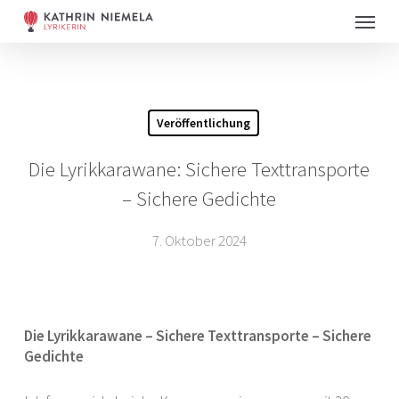
Skip
Menu
to
main
content
Veröffentlichung
Die Lyrikkarawane: Sichere Texttransporte
– Sichere Gedichte
7. Oktober 2024
Die Lyrikkarawane – Sichere Texttransporte – Sichere
Gedichte