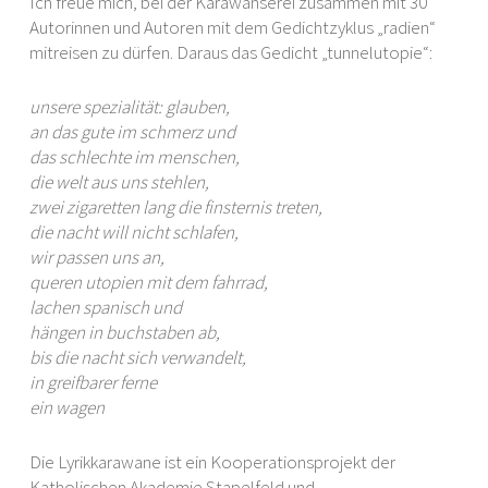
Ich freue mich, bei der Karawanserei zusammen mit 30
Autorinnen und Autoren mit dem Gedichtzyklus „radien“
mitreisen zu dürfen. Daraus das Gedicht „tunnelutopie“:
unsere spezialität: glauben,
an das gute im schmerz und
das schlechte im menschen,
die welt aus uns stehlen,
zwei zigaretten lang die finsternis treten,
die nacht will nicht schlafen,
wir passen uns an,
queren utopien mit dem fahrrad,
lachen spanisch und
hängen in buchstaben ab,
bis die nacht sich verwandelt,
in greifbarer ferne
ein wagen
Die Lyrikkarawane ist ein Kooperationsprojekt der
Katholischen Akademie Stapelfeld und